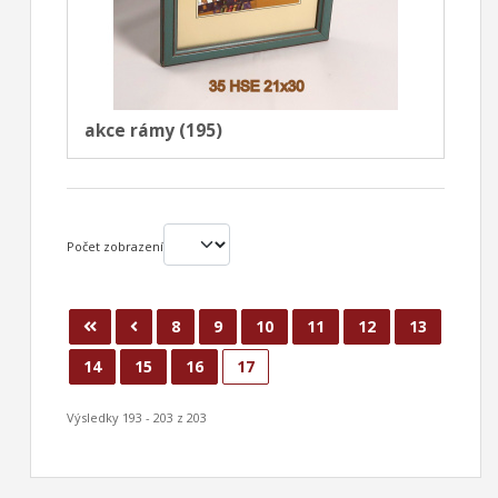
akce rámy (195)
Počet zobrazení
8
9
10
11
12
13
14
15
16
17
Výsledky 193 - 203 z 203