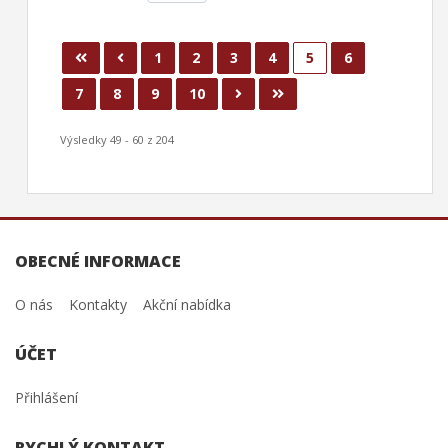
1
2
3
4
5
6
7
8
9
10
Výsledky 49 - 60 z 204
OBECNÉ INFORMACE
O nás
Kontakty
Akční nabídka
ÚČET
Přihlášení
RYCHLÝ KONTAKT