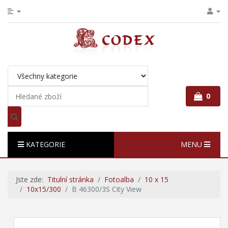
0
KATEGORIE
MENU
Jste zde:
Titulní stránka
Fotoalba
10 x 15
10x15/300
B 46300/3S City View