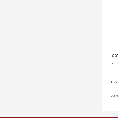
CO
--
Poče
Výsle