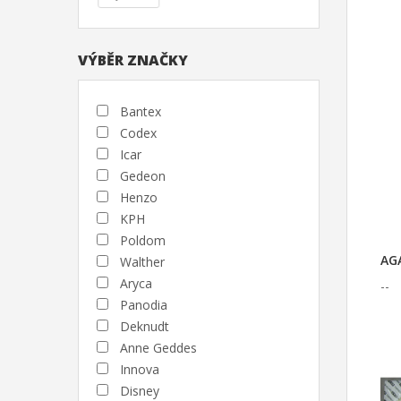
VÝBĚR ZNAČKY
Bantex
Codex
Icar
Gedeon
Henzo
KPH
Poldom
AGA
Walther
Aryca
--
Panodia
Deknudt
Anne Geddes
Innova
Disney