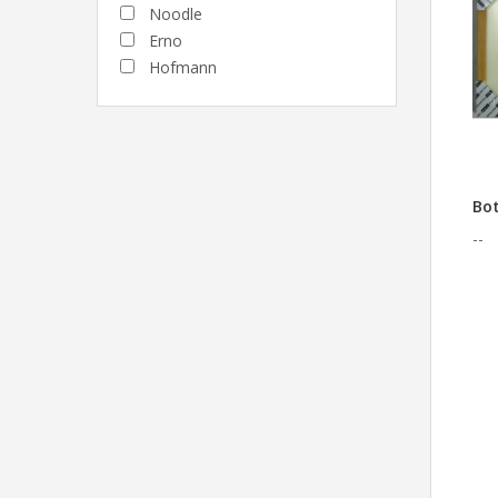
Noodle
Erno
Hofmann
Bot
--