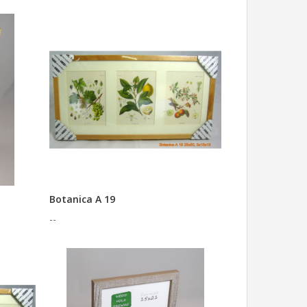
Botanica A 19
--