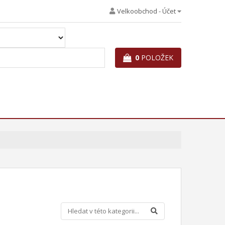
Velkoobchod - Účet
0
POLOŽEK