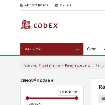
+420 603 108 659
Kontakt
KATEGORIE
ÚVOD
Jste zde:
Titulní stránka
Rámy a pasparty
Rámy 
CENOVÝ ROZSAH
Rá
3 000,00 CZK
10,00 CZK