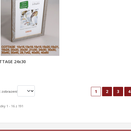
TTAGE 24x30
1
2
3
4
t zobrazení
dky 1 - 16 z 191