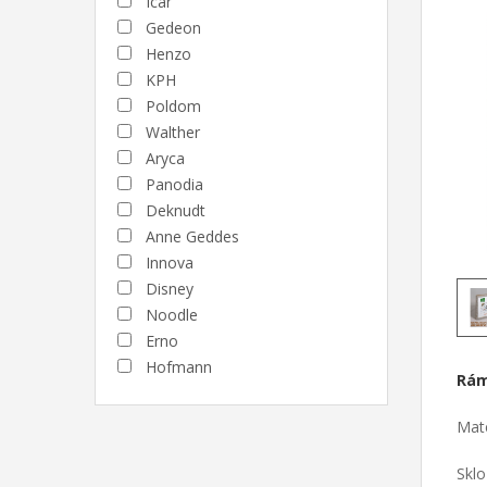
Icar
Gedeon
Henzo
KPH
Poldom
Walther
Aryca
Panodia
Deknudt
Anne Geddes
Innova
Disney
Noodle
Erno
Hofmann
Rám
Mate
Sklo