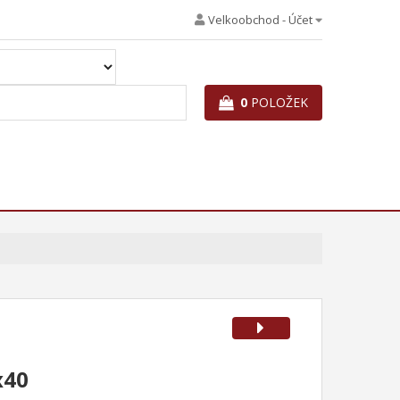
Velkoobchod - Účet
0
POLOŽEK
x40