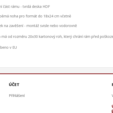
í část rámu - tvrdá deska HDF
pěrná noha pro formát do 18x24 cm včetně
ek na zavěšení - montáž svisle nebo vodorovně
 má od rozměru 20x30 kartonový roh, který chrání rám před poškoz
obeno v EU
ÚČET
Přihlášení