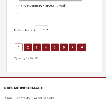
BB 10x15/100MS 1UP/WH KONĚ
--
Počet zobrazení
1
2
3
4
5
6
Výsledky 1 - 16 z 88
OBECNÉ INFORMACE
O nás
Kontakty
Akční nabídka