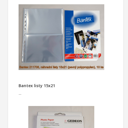
Bantex listy 15x21
--