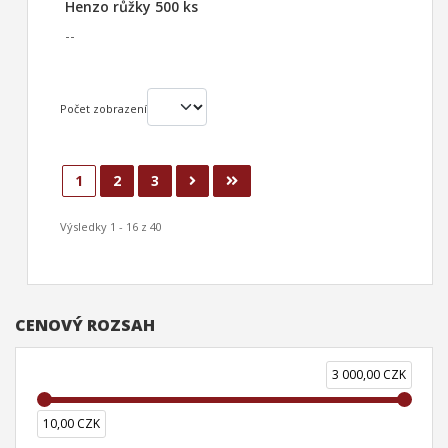
Henzo růžky 500 ks
--
Počet zobrazení
1
2
3
Výsledky 1 - 16 z 40
CENOVÝ ROZSAH
3 000,00 CZK
10,00 CZK