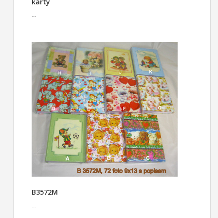
karty
--
B3572M
--