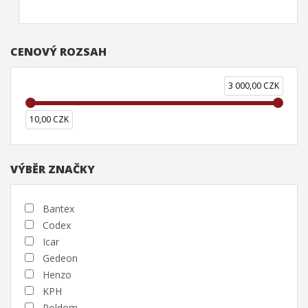
CENOVÝ ROZSAH
3 000,00 CZK
10,00 CZK
VÝBĚR ZNAČKY
Bantex
Codex
Icar
Gedeon
Henzo
KPH
Poldom