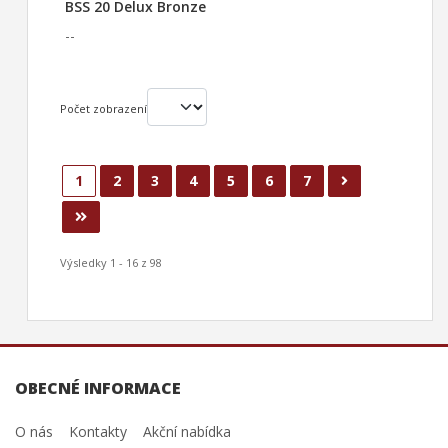
BSS 20 Delux Bronze
--
Počet zobrazení
1
2
3
4
5
6
7
Výsledky 1 - 16 z 98
OBECNÉ INFORMACE
O nás
Kontakty
Akční nabídka