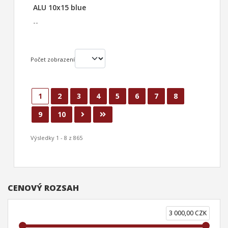
ALU 10x15 blue
--
Počet zobrazení
1
2
3
4
5
6
7
8
9
10
Výsledky 1 - 8 z 865
CENOVÝ ROZSAH
3 000,00 CZK