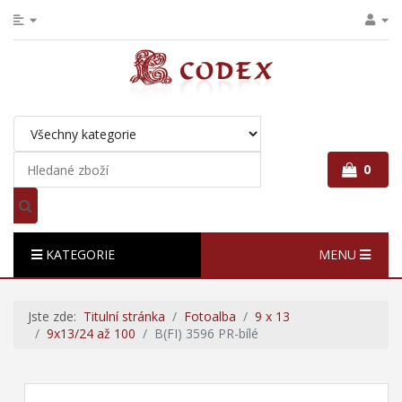
0
KATEGORIE
MENU
Jste zde:
Titulní stránka
Fotoalba
9 x 13
9x13/24 až 100
B(FI) 3596 PR-bílé