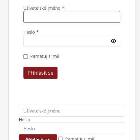
Uživatelské jméno
*
Heslo
*
Zobrazit 
Pamatuj si mě
Přihlásit se
Heslo
Pamatuj si mě
Přihlásit se